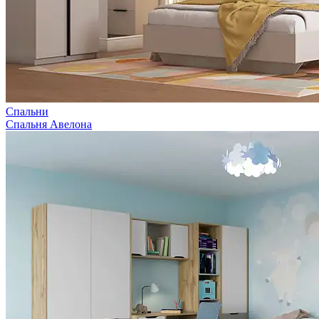
Спальни
Спальня Авелона