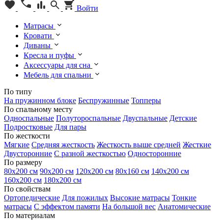
Войти
Матрасы
Кровати
Диваны
Кресла и пуфы
Аксессуары для сна
Мебель для спальни
По типу
На пружинном блоке
Беспружинные
Топперы
По спальному месту
Односпальные
Полутороспальные
Двуспальные
Детские
Подростковые
Для пары
По жесткости
Мягкие
Средняя жесткость
Жесткость выше средней
Жесткие
Двусторонние
С разной жесткостью
Односторонние
По размеру
80х200 см
90х200 см
120х200 см
80х160 см
140х200 см
160х200 см
180х200 см
По свойствам
Ортопедические
Для пожилых
Высокие матрасы
Тонкие
матрасы
С эффектом памяти
На большой вес
Анатомические
По материалам