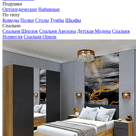
Подушки
Ортопедические
Набивные
По типу
Комоды
Полки
Столы
Тумбы
Шкафы
Спальни
Спальня Шерлок
Спальня Авелона
Детская Модена
Спальня
Норвегия
Спальня Орион