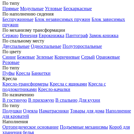
По типу
Прямые
Модульные
Угловые
Бескаркасные
По наполнению сидения
Беспружинные
Блок независимых пружин
Блок зависимых
пружин
По механизму трансформации
Сержио
Венеция
Еврокнижка
Пантограф
Замок-книжка
По спальному месту
Двуспальные
Односпальные
Полутороспальные
По цвету
Синие
Бежевые
Зеленые
Коричневые
Серый
Оранжевые
Розовые
По типу
Пуфы
Кресла
Банкетки
Кресла
Кресло-трансформеры
Кресла с ящиками
Кресла с
подлокотниками
Кресло-качалки
По назначению
В гостиную
В прихожую
В спальню
Для кухни
По типу
Подушки
Одеяла
Наматрасники
Товары для дома
Наполнение
для кроватей
Наполнения
Ортопедическое основание
Подъемные механизмы
Короб для
хранения белья