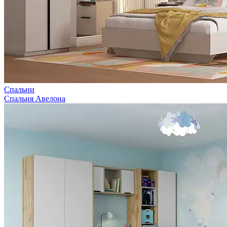
Спальни
Спальня Авелона