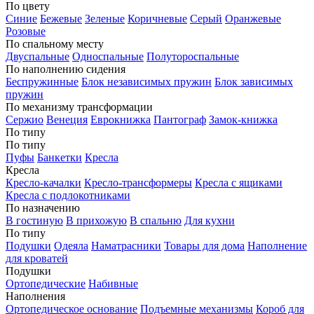
По цвету
Синие
Бежевые
Зеленые
Коричневые
Серый
Оранжевые
Розовые
По спальному месту
Двуспальные
Односпальные
Полутороспальные
По наполнению сидения
Беспружинные
Блок независимых пружин
Блок зависимых
пружин
По механизму трансформации
Сержио
Венеция
Еврокнижка
Пантограф
Замок-книжка
По типу
По типу
Пуфы
Банкетки
Кресла
Кресла
Кресло-качалки
Кресло-трансформеры
Кресла с ящиками
Кресла с подлокотниками
По назначению
В гостиную
В прихожую
В спальню
Для кухни
По типу
Подушки
Одеяла
Наматрасники
Товары для дома
Наполнение
для кроватей
Подушки
Ортопедические
Набивные
Наполнения
Ортопедическое основание
Подъемные механизмы
Короб для