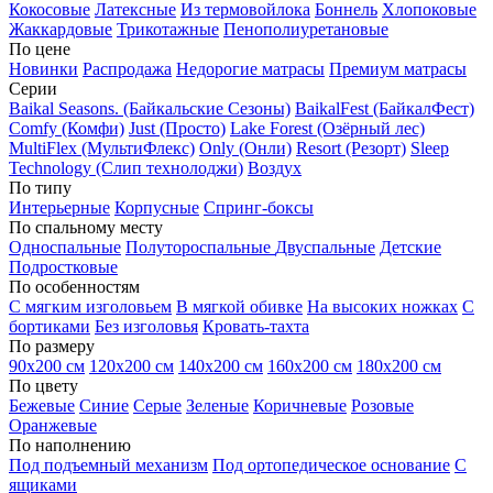
Кокосовые
Латексные
Из термовойлока
Боннель
Хлопоковые
Жаккардовые
Трикотажные
Пенополиуретановые
По цене
Новинки
Распродажа
Недорогие матрасы
Премиум матрасы
Серии
Baikal Seasons. (Байкальские Сезоны)
BaikalFest (БайкалФест)
Comfy (Комфи)
Just (Просто)
Lake Forest (Озёрный лес)
MultiFlex (МультиФлекс)
Only (Онли)
Resort (Резорт)
Sleep
Technology (Слип технолоджи)
Воздух
По типу
Интерьерные
Корпусные
Спринг-боксы
По спальному месту
Односпальные
Полутороспальные
Двуспальные
Детские
Подростковые
По особенностям
С мягким изголовьем
В мягкой обивке
На высоких ножках
С
бортиками
Без изголовья
Кровать-тахта
По размеру
90х200 см
120х200 см
140х200 см
160х200 см
180х200 см
По цвету
Бежевые
Синие
Серые
Зеленые
Коричневые
Розовые
Оранжевые
По наполнению
Под подъемный механизм
Под ортопедическое основание
С
ящиками