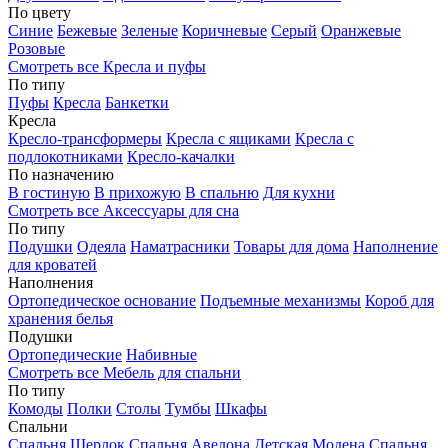
По цвету
Синие
Бежевые
Зеленые
Коричневые
Серый
Оранжевые
Розовые
Смотреть все Кресла и пуфы
По типу
Пуфы
Кресла
Банкетки
Кресла
Кресло-трансформеры
Кресла с ящиками
Кресла с
подлокотниками
Кресло-качалки
По назначению
В гостиную
В прихожую
В спальню
Для кухни
Смотреть все Аксессуары для сна
По типу
Подушки
Одеяла
Наматрасники
Товары для дома
Наполнение
для кроватей
Наполнения
Ортопедическое основание
Подъемные механизмы
Короб для
хранения белья
Подушки
Ортопедические
Набивные
Смотреть все Мебель для спальни
По типу
Комоды
Полки
Столы
Тумбы
Шкафы
Спальни
Спальня Шерлок
Спальня Авелона
Детская Модена
Спальня