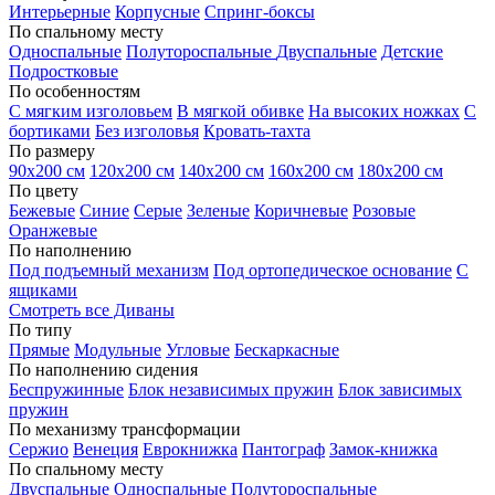
Интерьерные
Корпусные
Спринг-боксы
По спальному месту
Односпальные
Полутороспальные
Двуспальные
Детские
Подростковые
По особенностям
С мягким изголовьем
В мягкой обивке
На высоких ножках
С
бортиками
Без изголовья
Кровать-тахта
По размеру
90х200 см
120х200 см
140х200 см
160х200 см
180х200 см
По цвету
Бежевые
Синие
Серые
Зеленые
Коричневые
Розовые
Оранжевые
По наполнению
Под подъемный механизм
Под ортопедическое основание
С
ящиками
Смотреть все Диваны
По типу
Прямые
Модульные
Угловые
Бескаркасные
По наполнению сидения
Беспружинные
Блок независимых пружин
Блок зависимых
пружин
По механизму трансформации
Сержио
Венеция
Еврокнижка
Пантограф
Замок-книжка
По спальному месту
Двуспальные
Односпальные
Полутороспальные