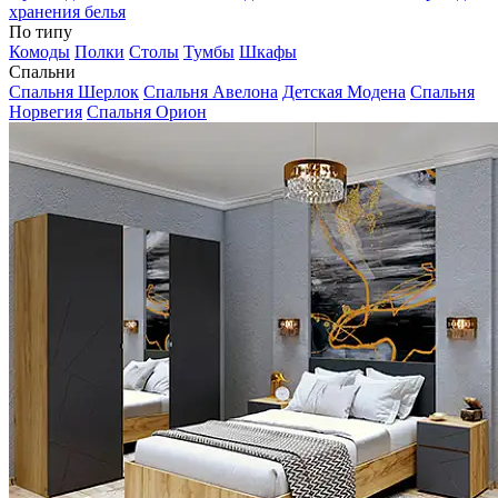
хранения белья
По типу
Комоды
Полки
Столы
Тумбы
Шкафы
Спальни
Спальня Шерлок
Спальня Авелона
Детская Модена
Спальня
Норвегия
Спальня Орион