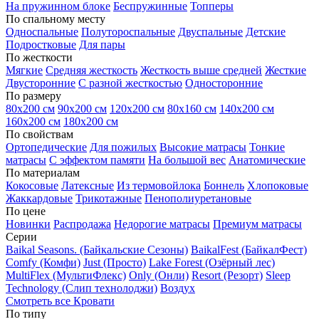
На пружинном блоке
Беспружинные
Топперы
По спальному месту
Односпальные
Полутороспальные
Двуспальные
Детские
Подростковые
Для пары
По жесткости
Мягкие
Средняя жесткость
Жесткость выше средней
Жесткие
Двусторонние
С разной жесткостью
Односторонние
По размеру
80х200 см
90х200 см
120х200 см
80х160 см
140х200 см
160х200 см
180х200 см
По свойствам
Ортопедические
Для пожилых
Высокие матрасы
Тонкие
матрасы
С эффектом памяти
На большой вес
Анатомические
По материалам
Кокосовые
Латексные
Из термовойлока
Боннель
Хлопоковые
Жаккардовые
Трикотажные
Пенополиуретановые
По цене
Новинки
Распродажа
Недорогие матрасы
Премиум матрасы
Серии
Baikal Seasons. (Байкальские Сезоны)
BaikalFest (БайкалФест)
Comfy (Комфи)
Just (Просто)
Lake Forest (Озёрный лес)
MultiFlex (МультиФлекс)
Only (Онли)
Resort (Резорт)
Sleep
Technology (Слип технолоджи)
Воздух
Смотреть все Кровати
По типу