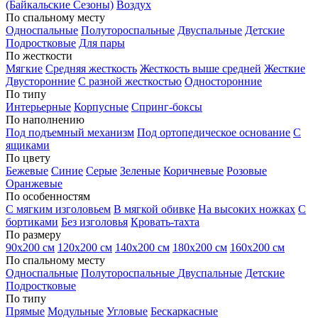
(Байкальские Сезоны)
Воздух
По спальному месту
Односпальные
Полутороспальные
Двуспальные
Детские
Подростковые
Для пары
По жесткости
Мягкие
Средняя жесткость
Жесткость выше средней
Жесткие
Двусторонние
С разной жесткостью
Односторонние
По типу
Интерьерные
Корпусные
Спринг-боксы
По наполнению
Под подъемный механизм
Под ортопедическое основание
С
ящиками
По цвету
Бежевые
Синие
Серые
Зеленые
Коричневые
Розовые
Оранжевые
По особенностям
С мягким изголовьем
В мягкой обивке
На высоких ножках
С
бортиками
Без изголовья
Кровать-тахта
По размеру
90х200 см
120х200 см
140х200 см
180х200 см
160х200 см
По спальному месту
Односпальные
Полутороспальные
Двуспальные
Детские
Подростковые
По типу
Прямые
Модульные
Угловые
Бескаркасные