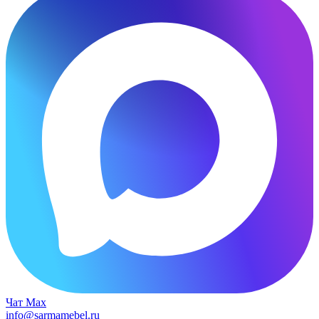
Чат Max
info@sarmamebel.ru