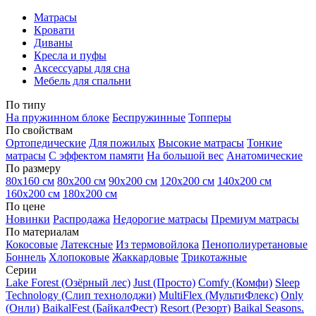
Матрасы
Кровати
Диваны
Кресла и пуфы
Аксессуары для сна
Мебель для спальни
По типу
На пружинном блоке
Беспружинные
Топперы
По свойствам
Ортопедические
Для пожилых
Высокие матрасы
Тонкие
матрасы
С эффектом памяти
На большой вес
Анатомические
По размеру
80х160 см
80х200 см
90х200 см
120х200 см
140х200 см
160х200 см
180х200 см
По цене
Новинки
Распродажа
Недорогие матрасы
Премиум матрасы
По материалам
Кокосовые
Латексные
Из термовойлока
Пенополиуретановые
Боннель
Хлопоковые
Жаккардовые
Трикотажные
Серии
Lake Forest (Озёрный лес)
Just (Просто)
Comfy (Комфи)
Sleep
Technology (Слип технолоджи)
MultiFlex (МультиФлекс)
Only
(Онли)
BaikalFest (БайкалФест)
Resort (Резорт)
Baikal Seasons.