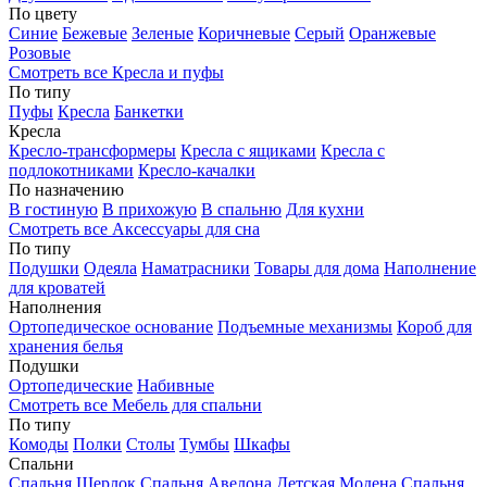
По цвету
Синие
Бежевые
Зеленые
Коричневые
Серый
Оранжевые
Розовые
Смотреть все Кресла и пуфы
По типу
Пуфы
Кресла
Банкетки
Кресла
Кресло-трансформеры
Кресла с ящиками
Кресла с
подлокотниками
Кресло-качалки
По назначению
В гостиную
В прихожую
В спальню
Для кухни
Смотреть все Аксессуары для сна
По типу
Подушки
Одеяла
Наматрасники
Товары для дома
Наполнение
для кроватей
Наполнения
Ортопедическое основание
Подъемные механизмы
Короб для
хранения белья
Подушки
Ортопедические
Набивные
Смотреть все Мебель для спальни
По типу
Комоды
Полки
Столы
Тумбы
Шкафы
Спальни
Спальня Шерлок
Спальня Авелона
Детская Модена
Спальня