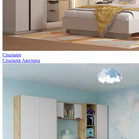
Спальни
Спальня Авелона