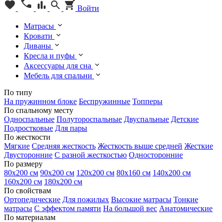
Войти
Матрасы
Кровати
Диваны
Кресла и пуфы
Аксессуары для сна
Мебель для спальни
По типу
На пружинном блоке
Беспружинные
Топперы
По спальному месту
Односпальные
Полутороспальные
Двуспальные
Детские
Подростковые
Для пары
По жесткости
Мягкие
Средняя жесткость
Жесткость выше средней
Жесткие
Двусторонние
С разной жесткостью
Односторонние
По размеру
80х200 см
90х200 см
120х200 см
80х160 см
140х200 см
160х200 см
180х200 см
По свойствам
Ортопедические
Для пожилых
Высокие матрасы
Тонкие
матрасы
С эффектом памяти
На большой вес
Анатомические
По материалам