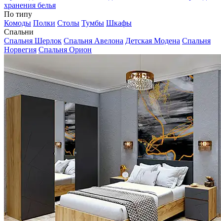
хранения белья
По типу
Комоды
Полки
Столы
Тумбы
Шкафы
Спальни
Спальня Шерлок
Спальня Авелона
Детская Модена
Спальня
Норвегия
Спальня Орион