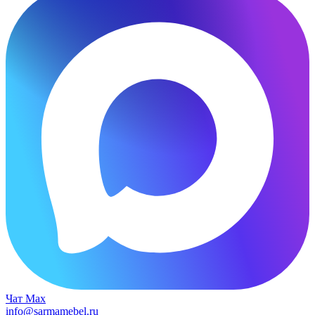
Чат Max
info@sarmamebel.ru