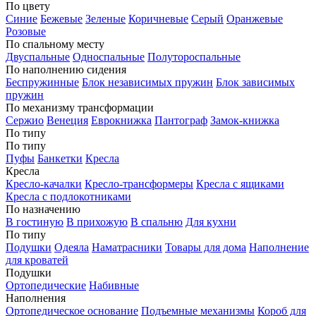
По цвету
Синие
Бежевые
Зеленые
Коричневые
Серый
Оранжевые
Розовые
По спальному месту
Двуспальные
Односпальные
Полутороспальные
По наполнению сидения
Беспружинные
Блок независимых пружин
Блок зависимых
пружин
По механизму трансформации
Сержио
Венеция
Еврокнижка
Пантограф
Замок-книжка
По типу
По типу
Пуфы
Банкетки
Кресла
Кресла
Кресло-качалки
Кресло-трансформеры
Кресла с ящиками
Кресла с подлокотниками
По назначению
В гостиную
В прихожую
В спальню
Для кухни
По типу
Подушки
Одеяла
Наматрасники
Товары для дома
Наполнение
для кроватей
Подушки
Ортопедические
Набивные
Наполнения
Ортопедическое основание
Подъемные механизмы
Короб для