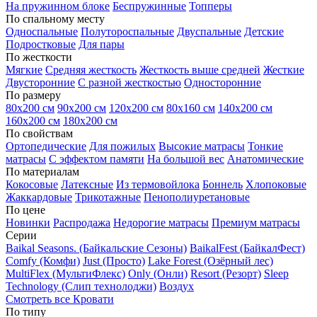
На пружинном блоке
Беспружинные
Топперы
По спальному месту
Односпальные
Полутороспальные
Двуспальные
Детские
Подростковые
Для пары
По жесткости
Мягкие
Средняя жесткость
Жесткость выше средней
Жесткие
Двусторонние
С разной жесткостью
Односторонние
По размеру
80х200 см
90х200 см
120х200 см
80х160 см
140х200 см
160х200 см
180х200 см
По свойствам
Ортопедические
Для пожилых
Высокие матрасы
Тонкие
матрасы
С эффектом памяти
На большой вес
Анатомические
По материалам
Кокосовые
Латексные
Из термовойлока
Боннель
Хлопоковые
Жаккардовые
Трикотажные
Пенополиуретановые
По цене
Новинки
Распродажа
Недорогие матрасы
Премиум матрасы
Серии
Baikal Seasons. (Байкальские Сезоны)
BaikalFest (БайкалФест)
Comfy (Комфи)
Just (Просто)
Lake Forest (Озёрный лес)
MultiFlex (МультиФлекс)
Only (Онли)
Resort (Резорт)
Sleep
Technology (Слип технолоджи)
Воздух
Смотреть все Кровати
По типу