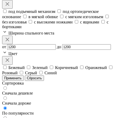
под подъемный механизм
под ортопедическое
основание
в мягкой обивке
с мягким изголовьем
без изголовья
с высокими ножками
с ящиками
с
бортиками
Ширина спального места
от
до
Цвет
Бежевый
Зеленый
Коричневый
Оранжевый
Розовый
Серый
Синий
Применить
Сбросить
Сортировка
Сначала дешевле
Сначала дороже
По популярности