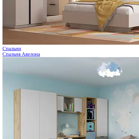
Спальни
Спальня Авелона