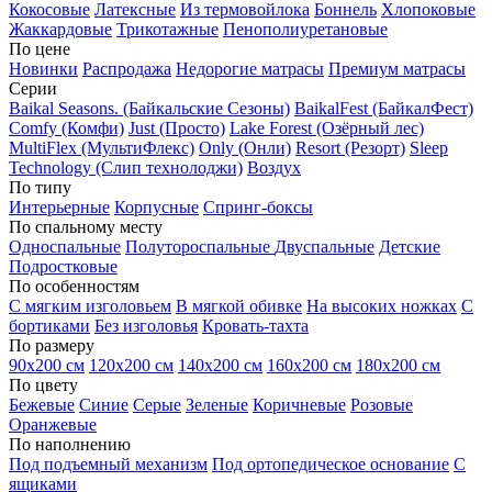
Кокосовые
Латексные
Из термовойлока
Боннель
Хлопоковые
Жаккардовые
Трикотажные
Пенополиуретановые
По цене
Новинки
Распродажа
Недорогие матрасы
Премиум матрасы
Серии
Baikal Seasons. (Байкальские Сезоны)
BaikalFest (БайкалФест)
Comfy (Комфи)
Just (Просто)
Lake Forest (Озёрный лес)
MultiFlex (МультиФлекс)
Only (Онли)
Resort (Резорт)
Sleep
Technology (Слип технолоджи)
Воздух
По типу
Интерьерные
Корпусные
Спринг-боксы
По спальному месту
Односпальные
Полутороспальные
Двуспальные
Детские
Подростковые
По особенностям
С мягким изголовьем
В мягкой обивке
На высоких ножках
С
бортиками
Без изголовья
Кровать-тахта
По размеру
90х200 см
120х200 см
140х200 см
160х200 см
180х200 см
По цвету
Бежевые
Синие
Серые
Зеленые
Коричневые
Розовые
Оранжевые
По наполнению
Под подъемный механизм
Под ортопедическое основание
С
ящиками