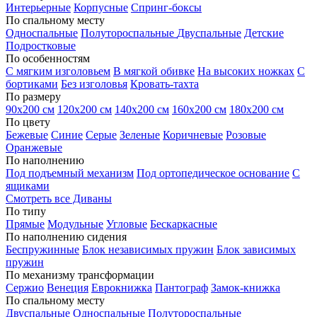
Интерьерные
Корпусные
Спринг-боксы
По спальному месту
Односпальные
Полутороспальные
Двуспальные
Детские
Подростковые
По особенностям
С мягким изголовьем
В мягкой обивке
На высоких ножках
С
бортиками
Без изголовья
Кровать-тахта
По размеру
90х200 см
120х200 см
140х200 см
160х200 см
180х200 см
По цвету
Бежевые
Синие
Серые
Зеленые
Коричневые
Розовые
Оранжевые
По наполнению
Под подъемный механизм
Под ортопедическое основание
С
ящиками
Смотреть все Диваны
По типу
Прямые
Модульные
Угловые
Бескаркасные
По наполнению сидения
Беспружинные
Блок независимых пружин
Блок зависимых
пружин
По механизму трансформации
Сержио
Венеция
Еврокнижка
Пантограф
Замок-книжка
По спальному месту
Двуспальные
Односпальные
Полутороспальные