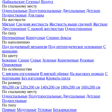
(Байкальские Сезоны)
Воздух
По спальному месту
Односпальные
Полутороспальные
Двуспальные
Детские
Подростковые
Для пары
По жесткости
Мягкие
Средняя жесткость
Жесткость выше средней
Жесткие
Двусторонние
С разной жесткостью
Односторонние
По типу
Интерьерные
Корпусные
Спринг-боксы
По наполнению
Под подъемный механизм
Под ортопедическое основание
С
ящиками
По цвету
Бежевые
Синие
Серые
Зеленые
Коричневые
Розовые
Оранжевые
По особенностям
С мягким изголовьем
В мягкой обивке
На высоких ножках
С
бортиками
Без изголовья
Кровать-тахта
По размеру
90х200 см
120х200 см
140х200 см
180х200 см
160х200 см
По спальному месту
Односпальные
Полутороспальные
Двуспальные
Детские
Подростковые
По типу
Прямые
Модульные
Угловые
Бескаркасные