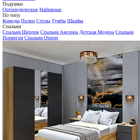
Подушки
Ортопедические
Набивные
По типу
Комоды
Полки
Столы
Тумбы
Шкафы
Спальни
Спальня Шерлок
Спальня Авелона
Детская Модена
Спальня
Норвегия
Спальня Орион