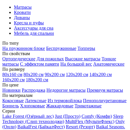
Матрасы
Кровати
Диваны
Кресла и пуфы
Аксессуары для сна
Мебель для спальни
По типу
На пружинном блоке
Беспружинные
Топперы
По свойствам
Ортопедические
Для пожилых
Высокие матрасы
Тонкие
матрасы
С эффектом памяти
На большой вес
Анатомические
По размеру
80х160 см
80х200 см
90х200 см
120х200 см
140х200 см
160х200 см
180х200 см
По цене
Новинки
Распродажа
Недорогие матрасы
Премиум матрасы
По материалам
Кокосовые
Латексные
Из термовойлока
Пенополиуретановые
Боннель
Хлопоковые
Жаккардовые
Трикотажные
Серии
Lake Forest (Озёрный лес)
Just (Просто)
Comfy (Комфи)
Sleep
Technology (Слип технолоджи)
MultiFlex (МультиФлекс)
Only
(Онли)
BaikalFest (БайкалФест)
Resort (Резорт)
Baikal Seasons.