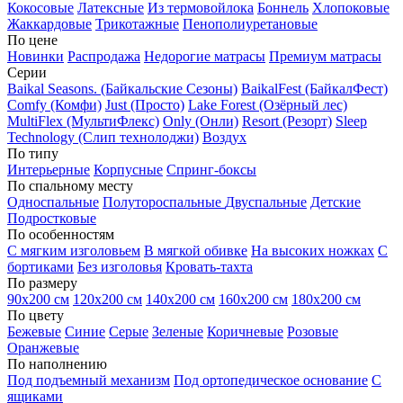
Кокосовые
Латексные
Из термовойлока
Боннель
Хлопоковые
Жаккардовые
Трикотажные
Пенополиуретановые
По цене
Новинки
Распродажа
Недорогие матрасы
Премиум матрасы
Серии
Baikal Seasons. (Байкальские Сезоны)
BaikalFest (БайкалФест)
Comfy (Комфи)
Just (Просто)
Lake Forest (Озёрный лес)
MultiFlex (МультиФлекс)
Only (Онли)
Resort (Резорт)
Sleep
Technology (Слип технолоджи)
Воздух
По типу
Интерьерные
Корпусные
Спринг-боксы
По спальному месту
Односпальные
Полутороспальные
Двуспальные
Детские
Подростковые
По особенностям
С мягким изголовьем
В мягкой обивке
На высоких ножках
С
бортиками
Без изголовья
Кровать-тахта
По размеру
90х200 см
120х200 см
140х200 см
160х200 см
180х200 см
По цвету
Бежевые
Синие
Серые
Зеленые
Коричневые
Розовые
Оранжевые
По наполнению
Под подъемный механизм
Под ортопедическое основание
С
ящиками