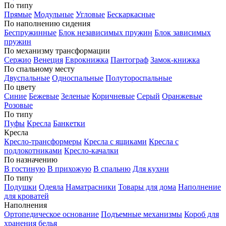
По типу
Прямые
Модульные
Угловые
Бескаркасные
По наполнению сидения
Беспружинные
Блок независимых пружин
Блок зависимых
пружин
По механизму трансформации
Сержио
Венеция
Еврокнижка
Пантограф
Замок-книжка
По спальному месту
Двуспальные
Односпальные
Полутороспальные
По цвету
Синие
Бежевые
Зеленые
Коричневые
Серый
Оранжевые
Розовые
По типу
Пуфы
Кресла
Банкетки
Кресла
Кресло-трансформеры
Кресла с ящиками
Кресла с
подлокотниками
Кресло-качалки
По назначению
В гостиную
В прихожую
В спальню
Для кухни
По типу
Подушки
Одеяла
Наматрасники
Товары для дома
Наполнение
для кроватей
Наполнения
Ортопедическое основание
Подъемные механизмы
Короб для
хранения белья