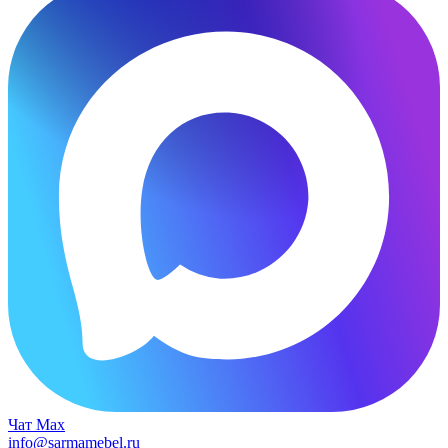
Чат Max
info@sarmamebel.ru