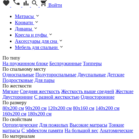
Войти
Матрасы
Кровати
Диваны
Кресла и пуфы
Аксессуары для сна
Мебель для спальни
По типу
На пружинном блоке
Беспружинные
Топперы
По спальному месту
Односпальные
Полутороспальные
Двуспальные
Детские
Подростковые
Для пары
По жесткости
Мягкие
Средняя жесткость
Жесткость выше средней
Жесткие
Двусторонние
С разной жесткостью
Односторонние
По размеру
80х200 см
90х200 см
120х200 см
80х160 см
140х200 см
160х200 см
180х200 см
По свойствам
Ортопедические
Для пожилых
Высокие матрасы
Тонкие
матрасы
С эффектом памяти
На большой вес
Анатомические
По материалам