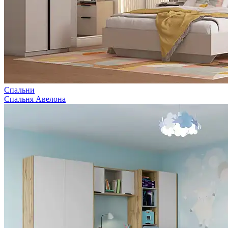
Спальни
Спальня Авелона