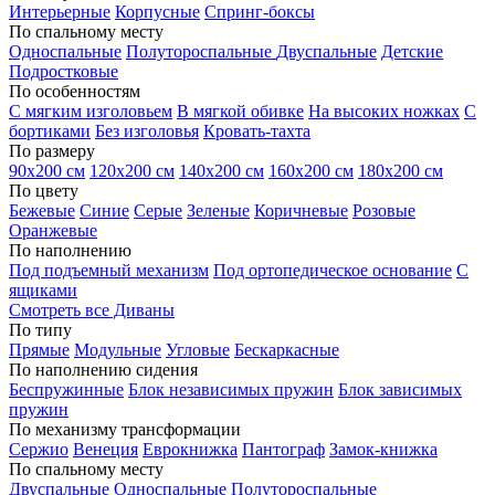
Интерьерные
Корпусные
Спринг-боксы
По спальному месту
Односпальные
Полутороспальные
Двуспальные
Детские
Подростковые
По особенностям
С мягким изголовьем
В мягкой обивке
На высоких ножках
С
бортиками
Без изголовья
Кровать-тахта
По размеру
90х200 см
120х200 см
140х200 см
160х200 см
180х200 см
По цвету
Бежевые
Синие
Серые
Зеленые
Коричневые
Розовые
Оранжевые
По наполнению
Под подъемный механизм
Под ортопедическое основание
С
ящиками
Смотреть все Диваны
По типу
Прямые
Модульные
Угловые
Бескаркасные
По наполнению сидения
Беспружинные
Блок независимых пружин
Блок зависимых
пружин
По механизму трансформации
Сержио
Венеция
Еврокнижка
Пантограф
Замок-книжка
По спальному месту
Двуспальные
Односпальные
Полутороспальные