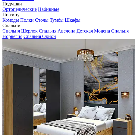
Подушки
Ортопедические
Набивные
По типу
Комоды
Полки
Столы
Тумбы
Шкафы
Спальни
Спальня Шерлок
Спальня Авелона
Детская Модена
Спальня
Норвегия
Спальня Орион