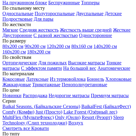
На пружинном блоке
Беспружинные
Топперы
По спальному месту
Односпальные
Полутороспальные
Двуспальные
Детские
Подростковые
Для пары
По жесткости
Мягкие
Средняя жесткость
Жесткость выше средней
Жесткие
Двусторонние
С разной жесткостью
Односторонние
По размеру
80х200 см
90х200 см
120х200 см
80х160 см
140х200 см
160х200 см
180х200 см
По свойствам
Ортопедические
Для пожилых
Высокие матрасы
Тонкие
матрасы
С эффектом памяти
На большой вес
Анатомические
По материалам
Кокосовые
Латексные
Из термовойлока
Боннель
Хлопоковые
Жаккардовые
Трикотажные
Пенополиуретановые
По цене
Новинки
Распродажа
Недорогие матрасы
Премиум матрасы
Серии
Baikal Seasons. (Байкальские Сезоны)
BaikalFest (БайкалФест)
Comfy (Комфи)
Just (Просто)
Lake Forest (Озёрный лес)
MultiFlex (МультиФлекс)
Only (Онли)
Resort (Резорт)
Sleep
Technology (Слип технолоджи)
Воздух
Смотреть все Кровати
По типу