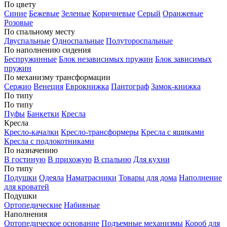
По цвету
Синие
Бежевые
Зеленые
Коричневые
Серый
Оранжевые
Розовые
По спальному месту
Двуспальные
Односпальные
Полутороспальные
По наполнению сидения
Беспружинные
Блок независимых пружин
Блок зависимых
пружин
По механизму трансформации
Сержио
Венеция
Еврокнижка
Пантограф
Замок-книжка
По типу
По типу
Пуфы
Банкетки
Кресла
Кресла
Кресло-качалки
Кресло-трансформеры
Кресла с ящиками
Кресла с подлокотниками
По назначению
В гостиную
В прихожую
В спальню
Для кухни
По типу
Подушки
Одеяла
Наматрасники
Товары для дома
Наполнение
для кроватей
Подушки
Ортопедические
Набивные
Наполнения
Ортопедическое основание
Подъемные механизмы
Короб для