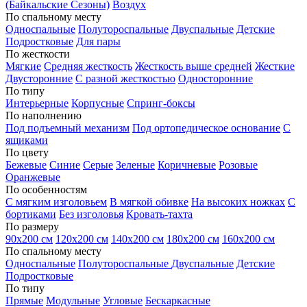
(Байкальские Сезоны)
Воздух
По спальному месту
Односпальные
Полутороспальные
Двуспальные
Детские
Подростковые
Для пары
По жесткости
Мягкие
Средняя жесткость
Жесткость выше средней
Жесткие
Двусторонние
С разной жесткостью
Односторонние
По типу
Интерьерные
Корпусные
Спринг-боксы
По наполнению
Под подъемный механизм
Под ортопедическое основание
С
ящиками
По цвету
Бежевые
Синие
Серые
Зеленые
Коричневые
Розовые
Оранжевые
По особенностям
С мягким изголовьем
В мягкой обивке
На высоких ножках
С
бортиками
Без изголовья
Кровать-тахта
По размеру
90х200 см
120х200 см
140х200 см
180х200 см
160х200 см
По спальному месту
Односпальные
Полутороспальные
Двуспальные
Детские
Подростковые
По типу
Прямые
Модульные
Угловые
Бескаркасные