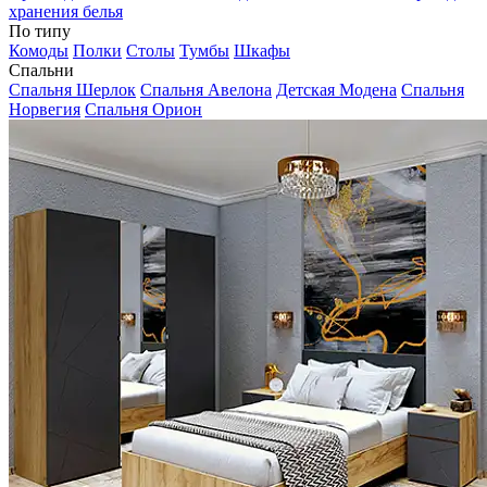
хранения белья
По типу
Комоды
Полки
Столы
Тумбы
Шкафы
Спальни
Спальня Шерлок
Спальня Авелона
Детская Модена
Спальня
Норвегия
Спальня Орион