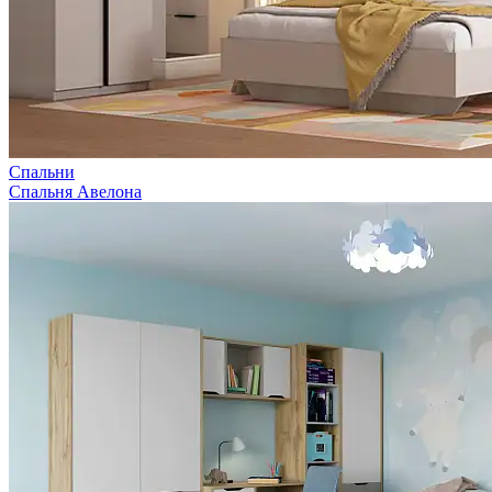
Спальни
Спальня Авелона