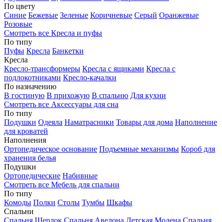
По цвету
Синие
Бежевые
Зеленые
Коричневые
Серый
Оранжевые
Розовые
Смотреть все Кресла и пуфы
По типу
Пуфы
Кресла
Банкетки
Кресла
Кресло-трансформеры
Кресла с ящиками
Кресла с
подлокотниками
Кресло-качалки
По назначению
В гостиную
В прихожую
В спальню
Для кухни
Смотреть все Аксессуары для сна
По типу
Подушки
Одеяла
Наматрасники
Товары для дома
Наполнение
для кроватей
Наполнения
Ортопедическое основание
Подъемные механизмы
Короб для
хранения белья
Подушки
Ортопедические
Набивные
Смотреть все Мебель для спальни
По типу
Комоды
Полки
Столы
Тумбы
Шкафы
Спальни
Спальня Шерлок
Спальня Авелона
Детская Модена
Спальня